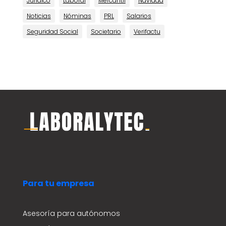
Jurídico
Laboral
Mercantil
Navidad
Noticias
Nóminas
PRL
Salarios
Seguridad Social
Societario
Verifactu
Para tu empresa
Asesoría para autónomos