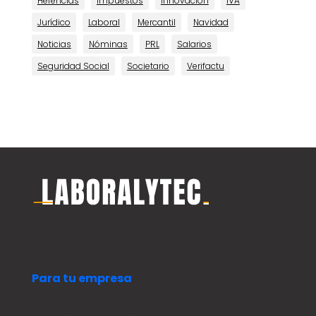
Herencias
Impuestos
Innovación
IVA
Jurídico
Laboral
Mercantil
Navidad
Noticias
Nóminas
PRL
Salarios
Seguridad Social
Societario
Verifactu
Para tu empresa